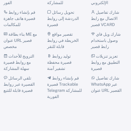
الإلكتروني
للمشاركة
الفور
شارك تفاصيل
تحويل رسائل
قم بإنشاء روابط
الاتصال مع رابط
الدردشة إلى روابط
قصيرة هاتف جاهزة
قصير VCARD
قصيرة
للمكالمات
شارك ويل فاي
تقصير مواقع
بناء بطاقة ME مع
وصول باستخدام
الخريطة في روابط
عنوان URL قصير
رابط قصير
قابلة للنقر
مخصص
تعزيز تنزيلات
توليد روابط
الترويج للأحداث
التطبيق مع روابط
قصيرة محفظة
مع روابط قصيرة
قصيرة
تشفير آمنة
سهلة المشاركة
شارك تفاصيل
قم بإنشاء روابط
تلقي الرسائل
WhatsApp عبر
قصيرة Trackable
القصيرة عبر روابط
عنوان URL القصير
Telegram للمشاركة
قصيرة قابلة للتتبع
الفورية