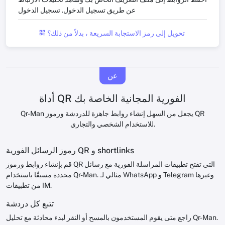
عن طريق تسجيل الدخول.
تسجيل الدخول
تحويل إلى رمز الاستجابة السريعة ، بدلاً من ذلك؟
عن
أداة QR الفورية المجانية الخاصة بك
Qr-Man يجعل من السهل إنشاء روابط جاهزة للدردشة ورموز QR
للاستخدام الشخصي والتجاري.
رموز الرسائل الفورية QR و shortlinks
قم بإنشاء روابط ورموز QR التي تفتح تطبيقات المراسلة الفورية مع رسائل
محددة مسبقًا باستخدام Qr-Man. مثالي لـ WhatsApp و Telegram وغيرها
من تطبيقات IM.
تتبع كل دردشة
راجع متى يقوم المستخدمون بالمسح أو النقر لبدء محادثة مع تحليل Qr-Man.