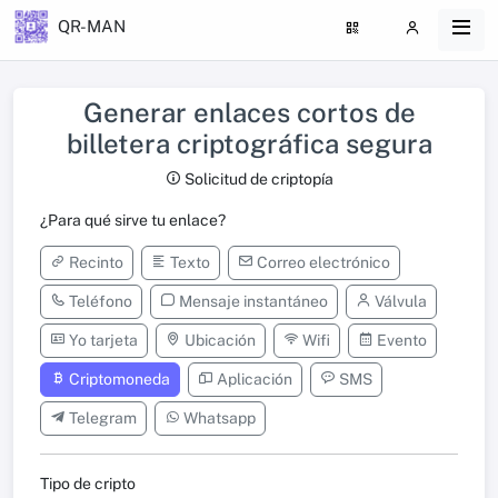
QR-MAN
Generar enlaces cortos de
billetera criptográfica segura
Solicitud de criptopía
¿Para qué sirve tu enlace?
Recinto
Texto
Correo electrónico
Teléfono
Mensaje instantáneo
Válvula
Yo tarjeta
Ubicación
Wifi
Evento
Criptomoneda
Aplicación
SMS
Telegram
Whatsapp
Tipo de cripto