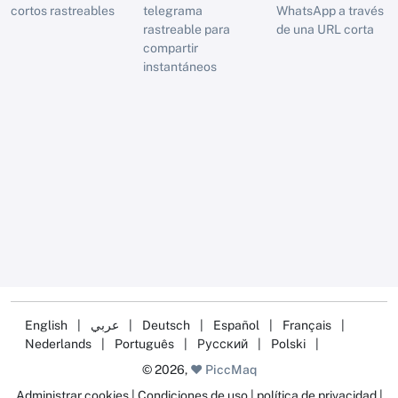
cortos rastreables
telegrama
WhatsApp a través
rastreable para
de una URL corta
compartir
instantáneos
English
|
عربي
|
Deutsch
|
Español
|
Français
|
Nederlands
|
Português
|
Русский
|
Polski
|
© 2026,
❤️ PiccMaq
Administrar cookies
|
Condiciones de uso
|
política de privacidad
|