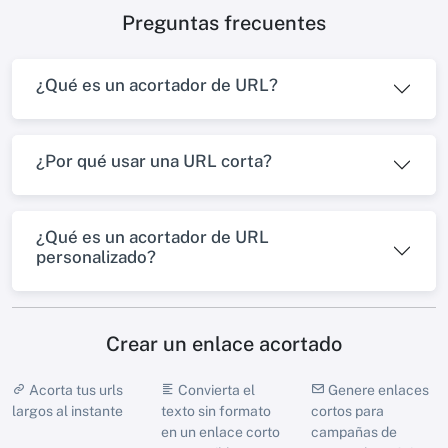
Preguntas frecuentes
¿Qué es un acortador de URL?
¿Por qué usar una URL corta?
¿Qué es un acortador de URL
personalizado?
Crear un enlace acortado
Acorta tus urls
Convierta el
Genere enlaces
largos al instante
texto sin formato
cortos para
en un enlace corto
campañas de