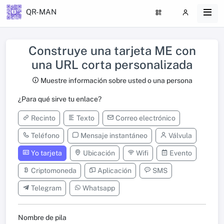
QR-MAN
Construye una tarjeta ME con
una URL corta personalizada
Muestre información sobre usted o una persona
¿Para qué sirve tu enlace?
Recinto
Texto
Correo electrónico
Teléfono
Mensaje instantáneo
Válvula
Yo tarjeta
Ubicación
Wifi
Evento
Criptomoneda
Aplicación
SMS
Telegram
Whatsapp
Nombre de pila