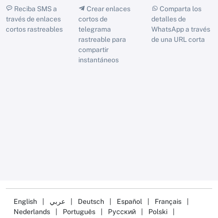
Reciba SMS a
Crear enlaces
Comparta los
través de enlaces
cortos de
detalles de
cortos rastreables
telegrama
WhatsApp a través
rastreable para
de una URL corta
compartir
instantáneos
English
|
عربي
|
Deutsch
|
Español
|
Français
|
Nederlands
|
Português
|
Русский
|
Polski
|