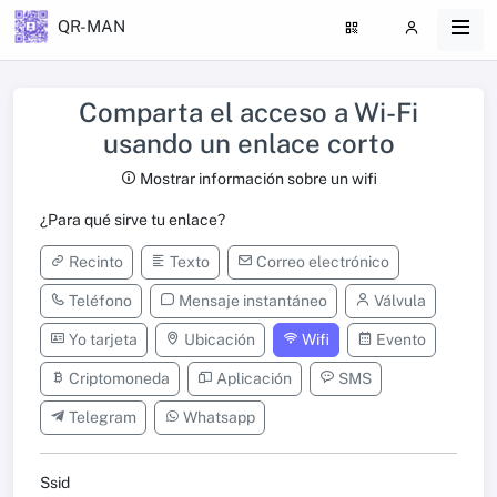
QR-MAN
Comparta el acceso a Wi-Fi
usando un enlace corto
Mostrar información sobre un wifi
¿Para qué sirve tu enlace?
Recinto
Texto
Correo electrónico
Teléfono
Mensaje instantáneo
Válvula
Yo tarjeta
Ubicación
Wifi
Evento
Criptomoneda
Aplicación
SMS
Telegram
Whatsapp
Ssid