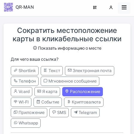
QR-MAN
Сократить местоположение
карты в кликабельные ссылки
Показать информацию о месте
Для чего ваша ссылка?
Shortlink
Текст
Электронная почта
Телефон
Мгновенное сообщение
Vcard
Я карта
Расположение
WI-FI
Событие
Криптовалюта
Приложение
SMS
Telegram
Whatsapp