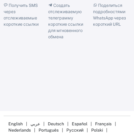
Получить SMS
Создать
Поделиться
через
отслеживаемую
подробностями
отслеживаемые
телеграмму
WhatsApp через
короткие ссылки
короткие ссылки
короткий URL
для мгновенного
обмена
English
|
عربي
|
Deutsch
|
Español
|
Français
|
Nederlands
|
Português
|
Русский
|
Polski
|