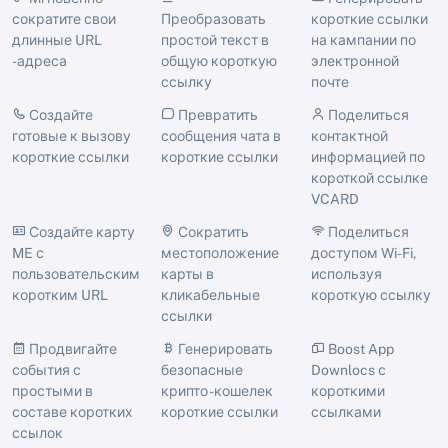
сократите свои
Преобразовать
короткие ссылки
длинные URL
простой текст в
на кампании по
-адреса
общую короткую
электронной
ссылку
почте
Создайте
Превратить
Поделиться
готовые к вызову
сообщения чата в
контактной
короткие ссылки
короткие ссылки
информацией по
короткой ссылке
VCARD
Создайте карту
Сократить
Поделиться
ME с
местоположение
доступом Wi-Fi,
пользовательским
карты в
используя
коротким URL
кликабельные
короткую ссылку
ссылки
Продвигайте
Генерировать
Boost App
события с
безопасные
Downlocs с
простыми в
крипто -кошелек
короткими
составе коротких
короткие ссылки
ссылками
ссылок