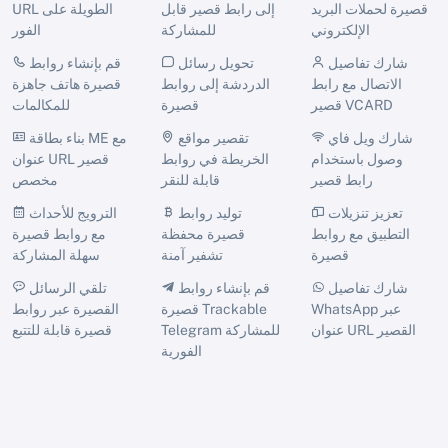
قصيرة لحملات البريد
إلى رابط قصير قابل
URL الطويلة على
الإلكتروني
للمشاركة
الفور
شارك تفاصيل
تحويل رسائل
قم بإنشاء روابط
الاتصال مع رابط
الدردشة إلى روابط
قصيرة هاتف جاهزة
قصير VCARD
قصيرة
للمكالمات
شارك ويل فاي
تقصير مواقع
بناء بطاقة ME مع
وصول باستخدام
الخريطة في روابط
عنوان URL قصير
رابط قصير
قابلة للنقر
مخصص
تعزيز تنزيلات
توليد روابط
الترويج للأحداث
التطبيق مع روابط
قصيرة محفظة
مع روابط قصيرة
قصيرة
تشفير آمنة
سهلة المشاركة
شارك تفاصيل
قم بإنشاء روابط
تلقي الرسائل
WhatsApp عبر
قصيرة Trackable
القصيرة عبر روابط
عنوان URL القصير
Telegram للمشاركة
قصيرة قابلة للتتبع
الفورية